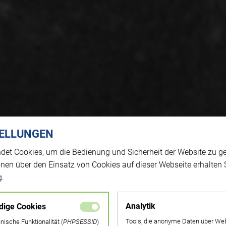
TELLUNGEN
det Cookies, um die Bedienung und Sicherheit der Website zu ge
ionen über den Einsatz von Cookies auf dieser Webseite erhalten S
g.
Analytik
dige Cookies
Tools, die anonyme Daten über Web
hnische Funktionalität (
PHPSESSID
)