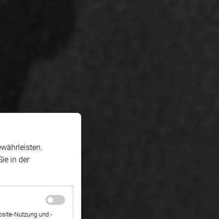
währleisten.
ie in der
site-Nutzung und -