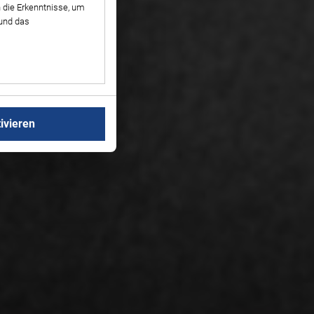
 die Erkenntnisse, um
 und das
ivieren