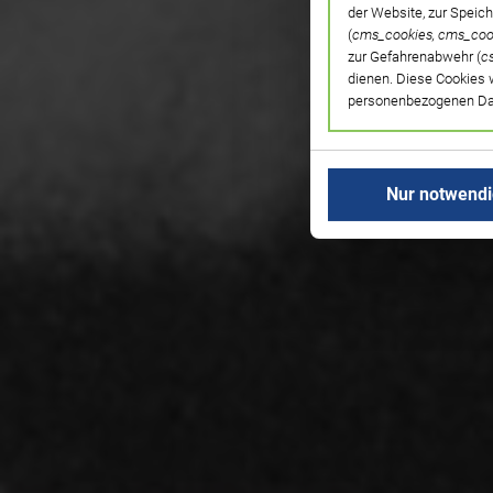
der Website, zur Speic
(
cms_cookies, cms_coo
zur Gefahrenabwehr (
c
dienen. Diese Cookies 
personenbezogenen Date
Nur notwend