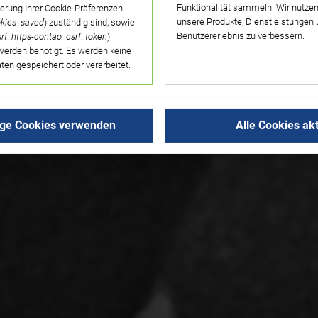
Funktionalität sammeln. Wir nutzen
herung Ihrer Cookie-Präferenzen
unsere Produkte, Dienstleistungen
kies_saved
) zuständig sind, sowie
Benutzererlebnis zu verbessern.
srf_https-contao_csrf_token
)
werden benötigt. Es werden keine
n gespeichert oder verarbeitet.
ige Cookies verwenden
Alle Cookies akt